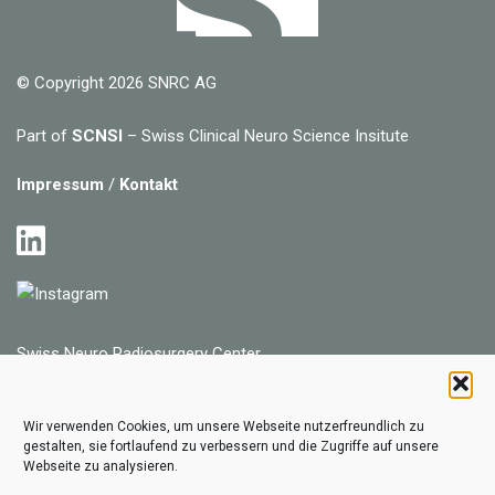
© Copyright 2026 SNRC AG
Part of
SCNSI
– Swiss Clinical Neuro Science Insitute
Impressum
/
Kontakt
Swiss Neuro Radiosurgery Center
SNRC AG
Bürglistrasse 29
Wir verwenden Cookies, um unsere Webseite nutzerfreundlich zu
CH-8002 Zürich
gestalten, sie fortlaufend zu verbessern und die Zugriffe auf unsere
Webseite zu analysieren.
Tel
+41 44 576 72 72