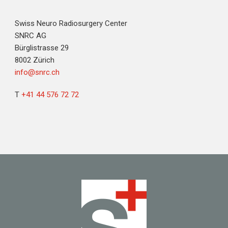
Swiss Neuro Radiosurgery Center
SNRC AG
Bürglistrasse 29
8002 Zürich
info@snrc.ch
T
+41 44 576 72 72