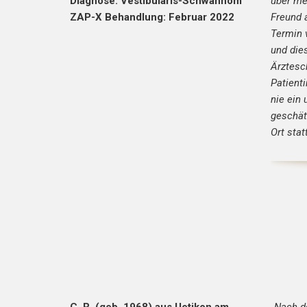
Diagnose: Vestibularis-Schwannom
über me
ZAP-X Behandlung: Februar 2022
Freund 
Termin 
und die
Ärztesc
Patient
nie ein
geschät
Ort sta