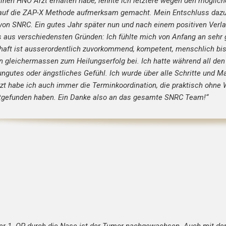
inen HNO Arzt erhalten habe, lehnte ich letztere wegen den möglich
auf die ZAP-X Methode aufmerksam gemacht. Mein Entschluss dazu s
von SNRC. Ein gutes Jahr später nun und nach einem positiven Verl
s aus verschiedensten Gründen: Ich fühlte mich von Anfang an sehr
haft ist ausserordentlich zuvorkommend, kompetent, menschlich bis e
in gleichermassen zum Heilungserfolg bei. Ich hatte während all d
 ungutes oder ängstliches Gefühl. Ich wurde über alle Schritte und 
zt habe ich auch immer die Terminkoordination, die praktisch ohne
ttgefunden haben. Ein Danke also an das gesamte SNRC Team!“