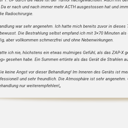
r 1. OP durch die Nase ist der Tumor nachgewachsen. Auch mit der 2
 Da er nach und nach immer mehr ACTH ausgestossen hat und immer
ie Radiochirurgie.
andlung war sehr angenehm. Ich hatte mich
bereits zuvor in diese
 bewusst. Die Bestrahlung selbst empfand ich mit 3×70 Minuten al
lig, aber vollkommen schmerzfrei und ohne Nebenwirkungen.
atte ich nie, höchstens ein etwas mulmiges Gefühl, als das ZAP-X g
ng» gesehen habe. Ein Summen ertönte als das Gerät die Strahlen a
ie keine Angst vor dieser Behandlung! Im Inneren des Geräts ist meh
ofessionell und sehr freundlich. Die Atmosphäre ist sehr angenehm
ehandlung nur weiterempfehlen!
„