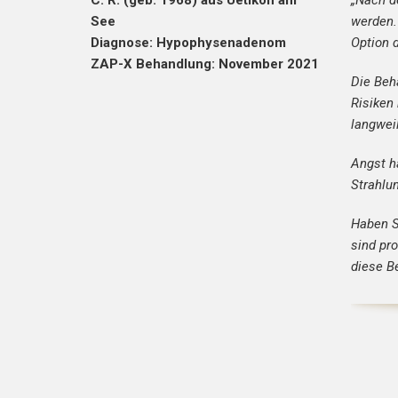
C. R. (geb. 1968) aus Uetikon am
„
Nach de
See
werden.
Diagnose: Hypophysenadenom
Option d
ZAP-X Behandlung: November 2021
Die Beh
Risiken
langwei
Angst h
Strahlu
Haben S
sind pr
diese B