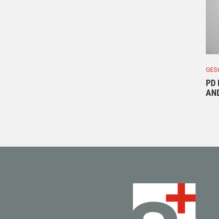
GES
PD 
AN